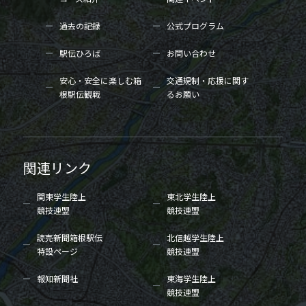
過去の記録
公式プログラム
駅伝ひろば
お問い合わせ
安心・安全に楽しむ箱
交通規制・応援に関す
根駅伝観戦
るお願い
関連リンク
関東学生陸上
東北学生陸上
競技連盟
競技連盟
読売新聞箱根駅伝
北信越学生陸上
特設ページ
競技連盟
報知新聞社
東海学生陸上
競技連盟