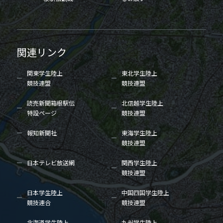
関連リンク
関東学生陸上
東北学生陸上
競技連盟
競技連盟
読売新聞箱根駅伝
北信越学生陸上
特設ページ
競技連盟
報知新聞社
東海学生陸上
競技連盟
日本テレビ放送網
関西学生陸上
競技連盟
日本学生陸上
中国四国学生陸上
競技連合
競技連盟
北海道学生陸上
九州学生陸上