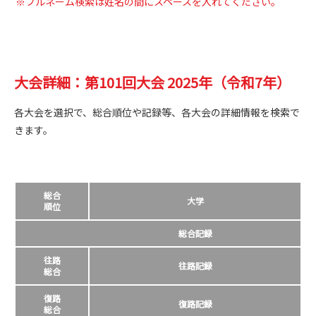
※フルネーム検索は姓名の間にスペースを入れてください。
大会詳細：第101回大会 2025年（令和7年）
各大会を選択で、総合順位や記録等、各大会の詳細情報を検索で
きます。
総合
大学
順位
総合記録
往路
往路記録
総合
復路
復路記録
総合