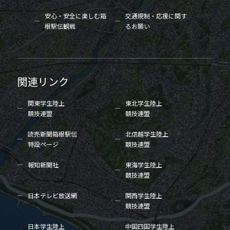
安心・安全に楽しむ箱
交通規制・応援に関す
根駅伝観戦
るお願い
関連リンク
関東学生陸上
東北学生陸上
競技連盟
競技連盟
読売新聞箱根駅伝
北信越学生陸上
特設ページ
競技連盟
報知新聞社
東海学生陸上
競技連盟
日本テレビ放送網
関西学生陸上
競技連盟
日本学生陸上
中国四国学生陸上