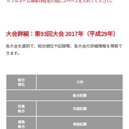
※フルネーム検索は姓名の間にスペースを入れてください。
大会詳細：第93回大会 2017年（平成29年）
各大会を選択で、総合順位や記録等、各大会の詳細情報を検索で
きます。
総合
大学
順位
総合記録
往路
往路記録
総合
復路
復路記録
総合