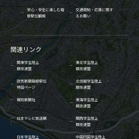
安心・安全に楽しむ箱
交通規制・応援に関す
根駅伝観戦
るお願い
関連リンク
関東学生陸上
東北学生陸上
競技連盟
競技連盟
読売新聞箱根駅伝
北信越学生陸上
特設ページ
競技連盟
報知新聞社
東海学生陸上
競技連盟
日本テレビ放送網
関西学生陸上
競技連盟
日本学生陸上
中国四国学生陸上