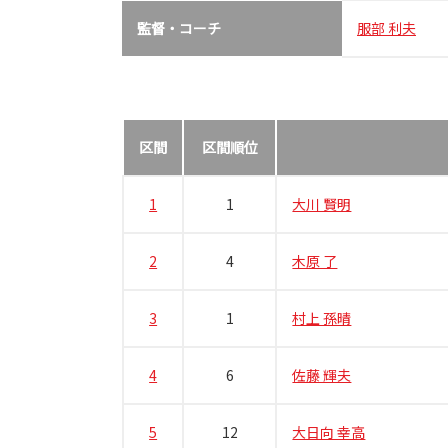
監督・コーチ
服部 利夫
区間
区間順位
1
1
大川 賢明
2
4
木原 了
3
1
村上 孫晴
4
6
佐藤 輝夫
5
12
大日向 幸高