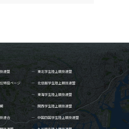
技連盟
東北学生陸上
競技連盟
伝
特設ページ
北信越学生陸上
競技連盟
東海学生陸上
競技連盟
網
関西学生陸上
競技連盟
技連合
中国四国学生陸上
競技連盟
競技連盟
九州学生陸上
競技連盟