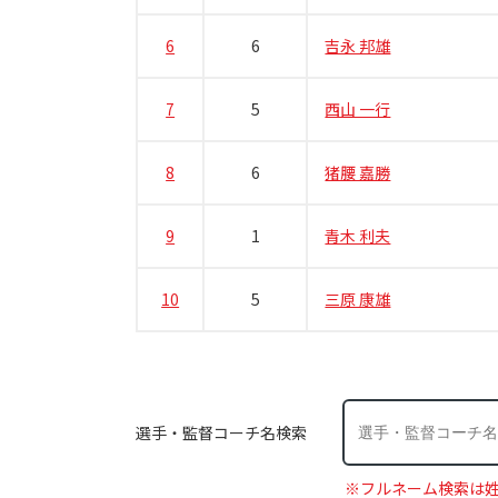
6
6
吉永 邦雄
7
5
西山 一行
8
6
猪腰 嘉勝
9
1
青木 利夫
10
5
三原 康雄
選手・監督コーチ名検索
※フルネーム検索は