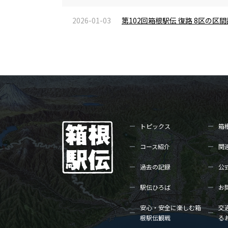
2026-01-03
第102回箱根駅伝 復路 8区の
トピックス
箱
コース紹介
関
過去の記録
公
駅伝ひろば
お
安心・安全に楽しむ箱
交
根駅伝観戦
る