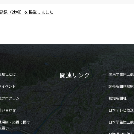
区間記録（速報）を掲載しました
関連リンク
根駅伝とは
関東学生陸上
競
連イベント
読売新聞箱根駅
式プログラム
報知新聞社
問い合わせ
日本テレビ放送
通規制・応援に関す
日本学生陸上
競
お願い
北海道学生陸上