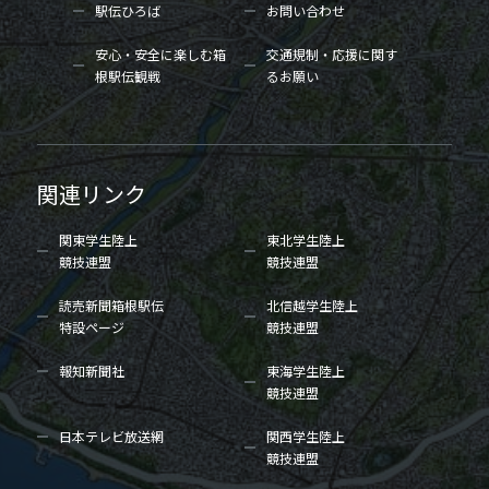
駅伝ひろば
お問い合わせ
安心・安全に楽しむ箱
交通規制・応援に関す
根駅伝観戦
るお願い
関連リンク
関東学生陸上
東北学生陸上
競技連盟
競技連盟
読売新聞箱根駅伝
北信越学生陸上
特設ページ
競技連盟
報知新聞社
東海学生陸上
競技連盟
日本テレビ放送網
関西学生陸上
競技連盟