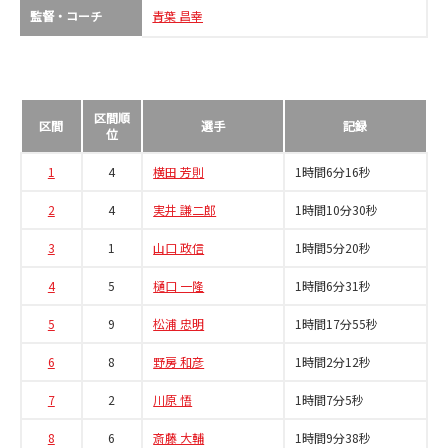
監督・コーチ
青葉 昌幸
区間順
区間
選手
記録
位
1
4
横田 芳則
1時間6分16秒
2
4
実井 謙二郎
1時間10分30秒
3
1
山口 政信
1時間5分20秒
4
5
樋口 一隆
1時間6分31秒
5
9
松浦 忠明
1時間17分55秒
6
8
野房 和彦
1時間2分12秒
7
2
川原 悟
1時間7分5秒
8
6
斎藤 大輔
1時間9分38秒