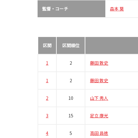
監督・コーチ
森本 葵
区間
区間順位
1
2
藤田 敦史
1
2
藤田 敦史
2
10
山下 秀人
3
15
足立 康光
4
5
高田 昌徳