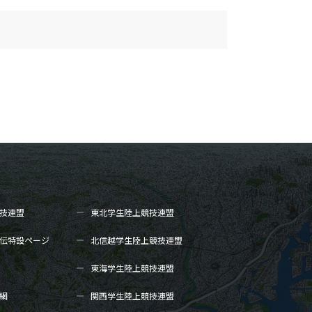
技連盟
東北学生陸上
競技連盟
伝
特設ページ
北信越学生陸上
競技連盟
東海学生陸上
競技連盟
網
関西学生陸上
競技連盟