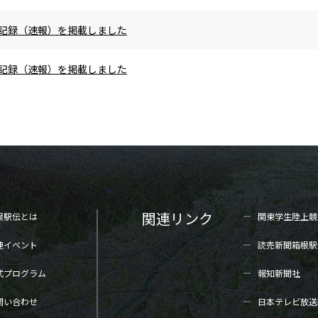
区間記録（速報）を掲載しました
区間記録（速報）を掲載しました
関連リンク
根駅伝とは
関東学生陸上
競
連イベント
読売新聞箱根駅
式プログラム
報知新聞社
問い合わせ
日本テレビ放送