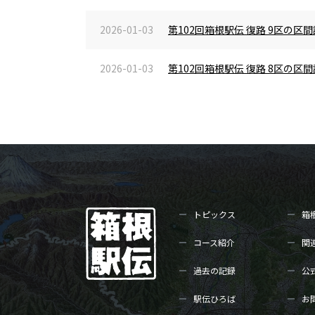
2026-01-03
第102回箱根駅伝 復路 9区の
2026-01-03
第102回箱根駅伝 復路 8区の
トピックス
箱
コース紹介
関
過去の記録
公
駅伝ひろば
お