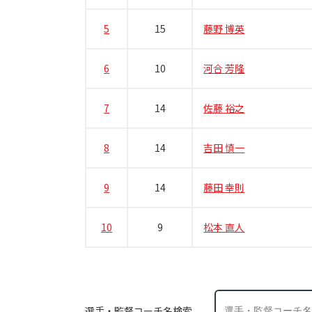
5
15
藤野 博英
6
10
河合 芳隆
7
14
佐藤 裕之
8
14
吉田 慎一
9
14
藤田 幸則
10
9
松本 直人
選手・監督コーチ名検索