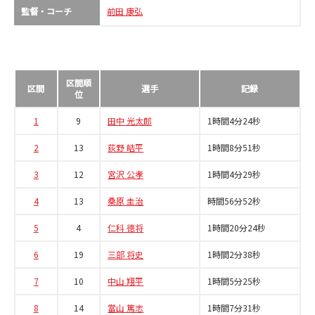
監督・コーチ
前田 康弘
区間順
区間
選手
記録
位
1
9
田中 光太郎
1時間4分24秒
2
13
荻野 皓平
1時間8分51秒
3
12
宮沢 公孝
1時間4分29秒
4
13
桑原 圭治
時間56分52秒
5
4
仁科 徳将
1時間20分24秒
6
19
三部 将史
1時間2分38秒
7
10
中山 翔平
1時間5分25秒
8
14
當山 篤志
1時間7分31秒