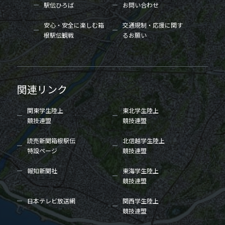
駅伝ひろば
お問い合わせ
安心・安全に楽しむ箱
交通規制・応援に関す
根駅伝観戦
るお願い
関連リンク
関東学生陸上
東北学生陸上
競技連盟
競技連盟
読売新聞箱根駅伝
北信越学生陸上
特設ページ
競技連盟
報知新聞社
東海学生陸上
競技連盟
日本テレビ放送網
関西学生陸上
競技連盟