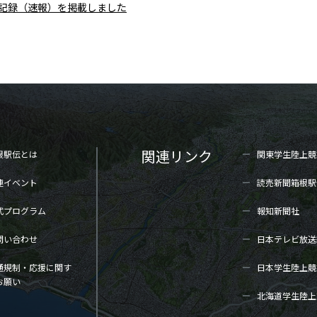
区間記録（速報）を掲載しました
関連リンク
根駅伝とは
関東学生陸上
競
連イベント
読売新聞箱根駅
式プログラム
報知新聞社
問い合わせ
日本テレビ放送
通規制・応援に関す
日本学生陸上
競
お願い
北海道学生陸上