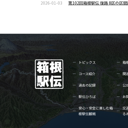
2026-01-03
第102回箱根駅伝 復路 8区の
トピックス
箱
コース紹介
関
過去の記録
公
駅伝ひろば
お
安心・安全に楽しむ箱
交
根駅伝観戦
る