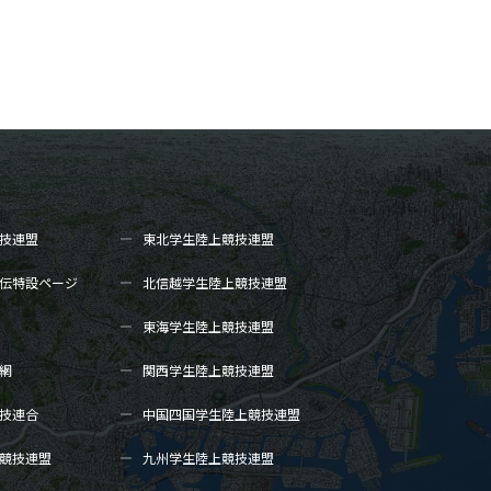
技連盟
東北学生陸上
競技連盟
伝
特設ページ
北信越学生陸上
競技連盟
東海学生陸上
競技連盟
網
関西学生陸上
競技連盟
技連合
中国四国学生陸上
競技連盟
競技連盟
九州学生陸上
競技連盟