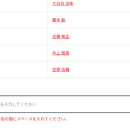
大日向 治幸
藤本 勤
近藤 晃正
井上 隆喜
笠原 信義
姓名の間にスペースを入れてください。