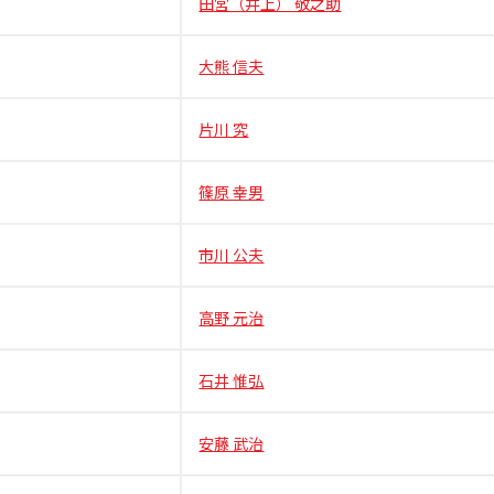
田宮（井上） 敬之助
大熊 信夫
片川 究
篠原 幸男
市川 公夫
高野 元治
石井 惟弘
安藤 武治