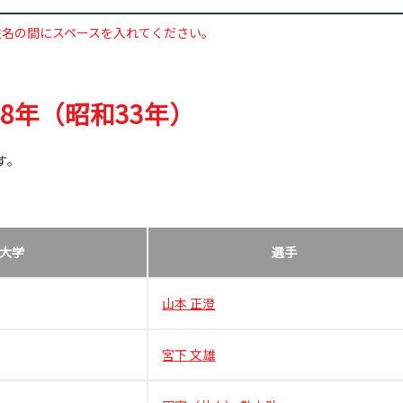
姓名の間にスペースを入れてください。
58年（昭和33年）
す。
大学
選手
山本 正澄
宮下 文雄