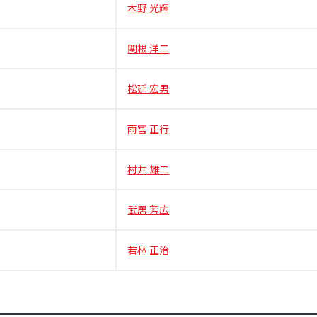
木野 光輝
関根 洋二
松延 宏男
雨宮 正行
村井 雄二
武居 芳広
若林 正治