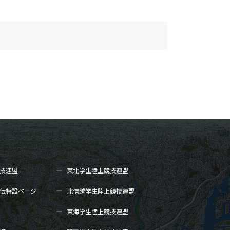
技連盟
東北学生陸上
競技連盟
伝
特設ページ
北信越学生陸上
競技連盟
東海学生陸上
競技連盟