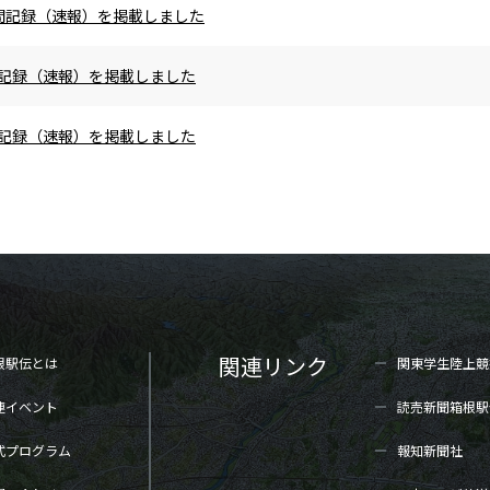
の区間記録（速報）を掲載しました
区間記録（速報）を掲載しました
区間記録（速報）を掲載しました
関連リンク
根駅伝とは
関東学生陸上
競
連イベント
読売新聞箱根駅
式プログラム
報知新聞社