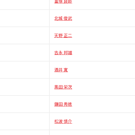
富塚 良郎
北城 俊武
天野 正二
吉永 邦雄
酒井 寛
黒田 栄次
鎌田 秀徳
松波 慎介