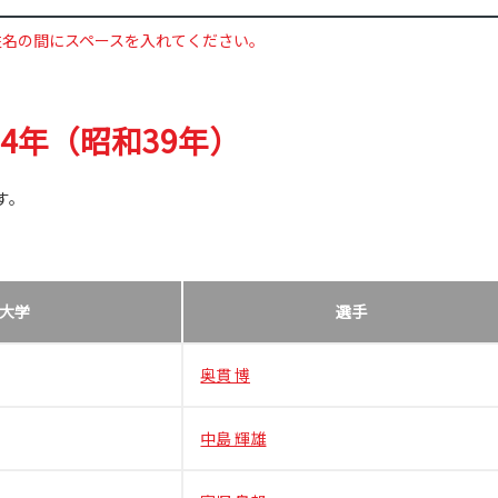
姓名の間にスペースを入れてください。
64年（昭和39年）
す。
大学
選手
奥貫 博
中島 輝雄