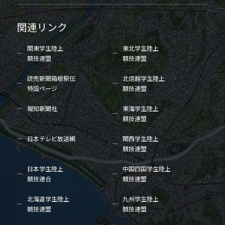
関連リンク
関東学生陸上
東北学生陸上
競技連盟
競技連盟
読売新聞箱根駅伝
北信越学生陸上
特設ページ
競技連盟
報知新聞社
東海学生陸上
競技連盟
日本テレビ放送網
関西学生陸上
競技連盟
日本学生陸上
中国四国学生陸上
競技連合
競技連盟
北海道学生陸上
九州学生陸上
競技連盟
競技連盟