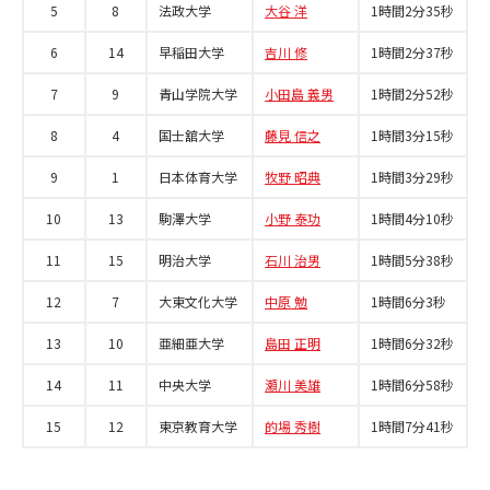
5
8
法政大学
大谷 洋
1時間2分35秒
6
14
早稲田大学
吉川 修
1時間2分37秒
7
9
青山学院大学
小田島 義男
1時間2分52秒
8
4
国士舘大学
藤見 信之
1時間3分15秒
9
1
日本体育大学
牧野 昭典
1時間3分29秒
10
13
駒澤大学
小野 泰功
1時間4分10秒
11
15
明治大学
石川 治男
1時間5分38秒
12
7
大東文化大学
中原 勉
1時間6分3秒
13
10
亜細亜大学
島田 正明
1時間6分32秒
14
11
中央大学
瀬川 美雄
1時間6分58秒
15
12
東京教育大学
的場 秀樹
1時間7分41秒