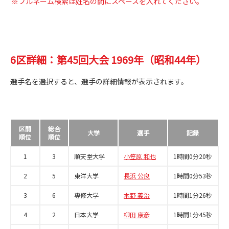
※フルネーム検索は姓名の間にスペースを入れてください。
6区詳細：第45回大会 1969年（昭和44年）
選手名を選択すると、選手の詳細情報が表示されます。
区間
総合
大学
選手
記録
順位
順位
1
3
順天堂大学
小笠原 和也
1時間0分20秒
2
5
東洋大学
長浜 公良
1時間0分53秒
3
6
専修大学
木野 義治
1時間1分26秒
4
2
日本大学
柳田 康彦
1時間1分45秒