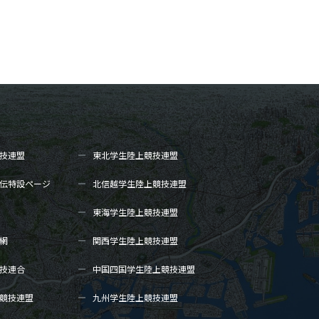
技連盟
東北学生陸上
競技連盟
伝
特設ページ
北信越学生陸上
競技連盟
東海学生陸上
競技連盟
網
関西学生陸上
競技連盟
技連合
中国四国学生陸上
競技連盟
競技連盟
九州学生陸上
競技連盟