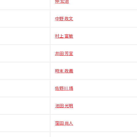
仲 宏治
中野 政文
村上 富敏
井田 芳宣
時末 政義
佐野川 靖
池田 光明
窪田 尚人