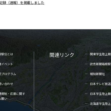
区間記録（速報）を掲載しました
関連リンク
根駅伝とは
関東学生陸上
競
連イベント
読売新聞箱根駅
式プログラム
報知新聞社
問い合わせ
日本テレビ放送
通規制・応援に関す
日本学生陸上
競
お願い
北海道学生陸上