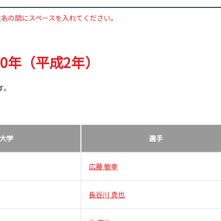
姓名の間にスペースを入れてください。
90年（平成2年）
す。
大学
選手
広藤 敏幸
長谷川 真也