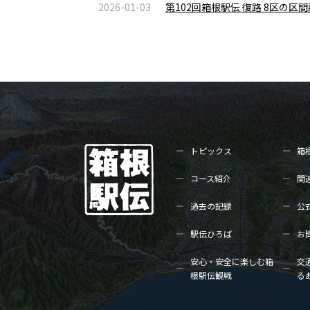
2026-01-03
第102回箱根駅伝 復路 8区の
トピックス
箱
コース紹介
関
過去の記録
公
駅伝ひろば
お
安心・安全に楽しむ箱
交
根駅伝観戦
る