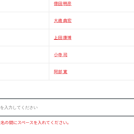
億田 明彦
大歳 典宏
上田 康博
小寺 司
阿部 寛
姓名の間にスペースを入れてください。