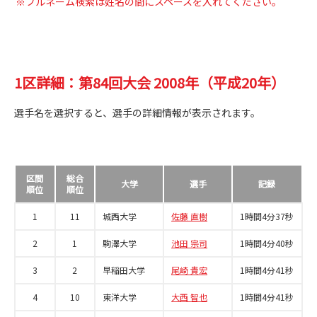
※フルネーム検索は姓名の間にスペースを入れてください。
1区詳細：第84回大会 2008年（平成20年）
選手名を選択すると、選手の詳細情報が表示されます。
区間
総合
大学
選手
記録
順位
順位
1
11
城西大学
佐藤 直樹
1時間4分37秒
2
1
駒澤大学
池田 宗司
1時間4分40秒
3
2
早稲田大学
尾崎 貴宏
1時間4分41秒
4
10
東洋大学
大西 智也
1時間4分41秒