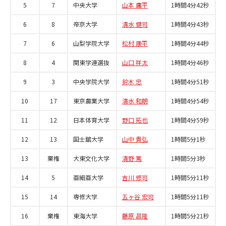
5
7
中央大学
山本 庸平
1時間4分42秒
6
8
帝京大学
清水 健司
1時間4分43秒
7
6
山梨学院大学
松村 康平
1時間4分44秒
8
4
関東学連選抜
山口 祥太
1時間4分46秒
9
3
中央学院大学
鈴木 忠
1時間4分51秒
10
17
東京農業大学
清水 和朗
1時間4分54秒
11
12
日本体育大学
野口 拓也
1時間4分59秒
12
13
国士舘大学
山中 貴弘
1時間5分1秒
13
棄権
大東文化大学
清野 篤
1時間5分3秒
14
5
亜細亜大学
吉川 修司
1時間5分11秒
15
14
専修大学
五ヶ谷 宏司
1時間5分11秒
16
棄権
東海大学
藤原 昌隆
1時間5分21秒