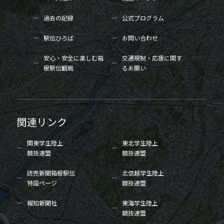
過去の記録
公式プログラム
駅伝ひろば
お問い合わせ
安心・安全に楽しむ箱
交通規制・応援に関す
根駅伝観戦
るお願い
関連リンク
関東学生陸上
東北学生陸上
競技連盟
競技連盟
読売新聞箱根駅伝
北信越学生陸上
特設ページ
競技連盟
報知新聞社
東海学生陸上
競技連盟