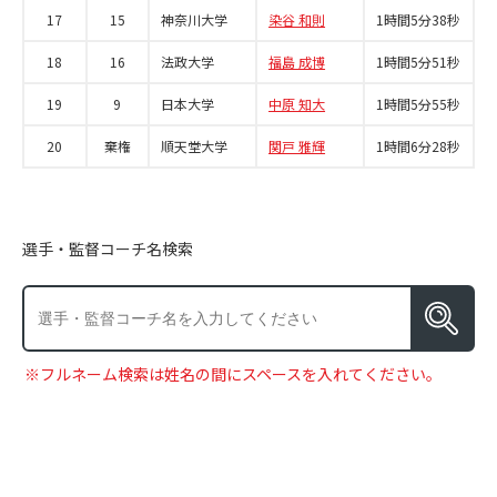
17
15
神奈川大学
染谷 和則
1時間5分38秒
18
16
法政大学
福島 成博
1時間5分51秒
19
9
日本大学
中原 知大
1時間5分55秒
20
棄権
順天堂大学
関戸 雅輝
1時間6分28秒
選手・監督コーチ名検索
※フルネーム検索は姓名の間にスペースを入れてください。