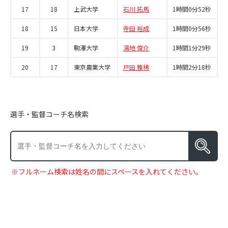
17
18
上武大学
石川 拓馬
1時間0分52秒
18
15
日本大学
寺田 裕成
1時間0分56秒
19
3
駒澤大学
湯地 俊介
1時間1分29秒
20
17
東京農業大学
戸田 雅稀
1時間2分18秒
選手・監督コーチ名検索
※フルネーム検索は姓名の間にスペースを入れてください。