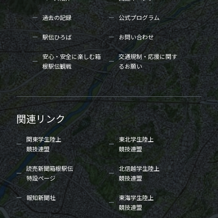
過去の記録
公式プログラム
駅伝ひろば
お問い合わせ
安心・安全に楽しむ箱
交通規制・応援に関す
根駅伝観戦
るお願い
関連リンク
関東学生陸上
東北学生陸上
競技連盟
競技連盟
読売新聞箱根駅伝
北信越学生陸上
特設ページ
競技連盟
報知新聞社
東海学生陸上
競技連盟