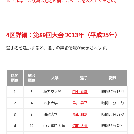
※フルネーム検索は姓名の間にスペースを入れてください。
4区詳細：第89回大会 2013年（平成25年）
選手名を選択すると、選手の詳細情報が表示されます。
区間
総合
大学
選手
記録
順位
順位
1
6
順天堂大学
田中 秀幸
時間57分16秒
2
4
帝京大学
早川 昇平
時間57分56秒
3
9
法政大学
黒山 和嵩
時間57分59秒
4
10
中央学院大学
沼田 大貴
時間58分7秒