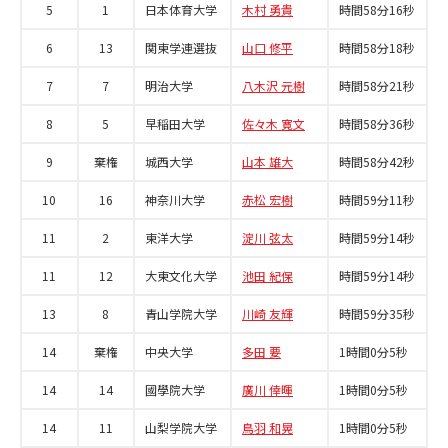
5
1
日本体育大学
木村 勇貴
時間58分16秒
6
13
関東学連選抜
山口 修平
時間58分18秒
7
7
明治大学
八木沢 元樹
時間58分21秒
8
5
早稲田大学
佐々木 寛文
時間58分36秒
9
棄権
城西大学
山本 雄大
時間58分42秒
10
16
神奈川大学
赤松 宏樹
時間59分11秒
11
2
東洋大学
淀川 弦太
時間59分14秒
11
12
大東文化大学
池田 紀保
時間59分14秒
13
8
青山学院大学
川崎 友輝
時間59分35秒
14
棄権
中央大学
多田 要
1時間0分5秒
14
14
國學院大学
廣川 倖暉
1時間0分5秒
14
11
山梨学院大学
鳥羽 和晃
1時間0分5秒