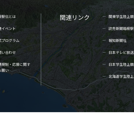
関連リンク
根駅伝とは
関東学生陸上
競
連イベント
読売新聞箱根駅
式プログラム
報知新聞社
問い合わせ
日本テレビ放送
通規制・応援に関す
日本学生陸上
競
お願い
北海道学生陸上