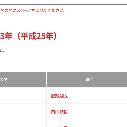
姓名の間にスペースを入れてください。
13年（平成25年）
す。
大学
選手
服部 翔大
関口 頌悟