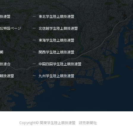
技連盟
東北学生陸上
競技連盟
伝
特設ページ
北信越学生陸上
競技連盟
東海学生陸上
競技連盟
網
関西学生陸上
競技連盟
技連合
中国四国学生陸上
競技連盟
競技連盟
九州学生陸上
競技連盟
Copyright© 関東学生陸上競技連盟 読売新聞社