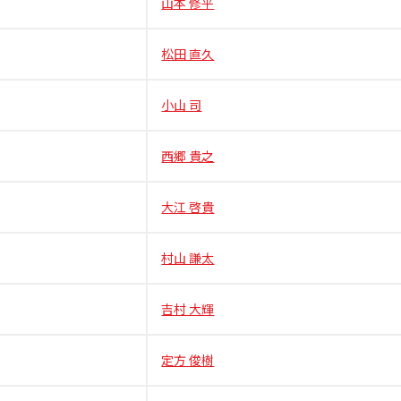
山本 修平
松田 直久
小山 司
西郷 貴之
大江 啓貴
村山 謙太
吉村 大輝
定方 俊樹