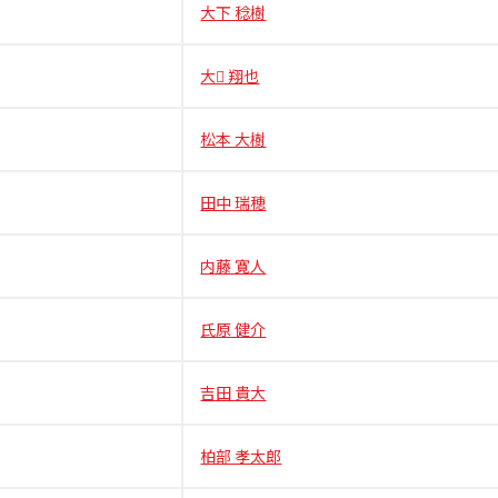
大下 稔樹
大 翔也
松本 大樹
田中 瑞穂
内藤 寛人
氏原 健介
吉田 貴大
柏部 孝太郎