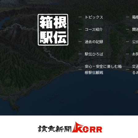
トピックス
箱
コース紹介
関
過去の記録
公
駅伝ひろば
お
安心・安全に楽しむ箱
交
根駅伝観戦
る