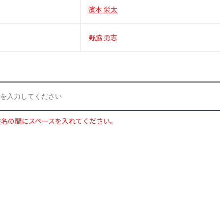
濱本 栄太
野脇 勇志
姓名の間にスペースを入れてください。