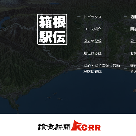
トピックス
箱
コース紹介
関
過去の記録
公
駅伝ひろば
お
安心・安全に楽しむ箱
交
根駅伝観戦
る