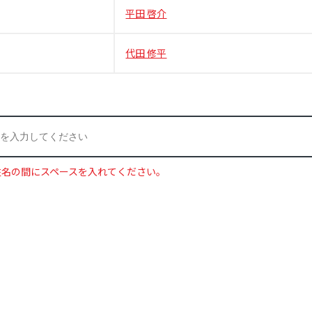
平田 啓介
代田 修平
姓名の間にスペースを入れてください。