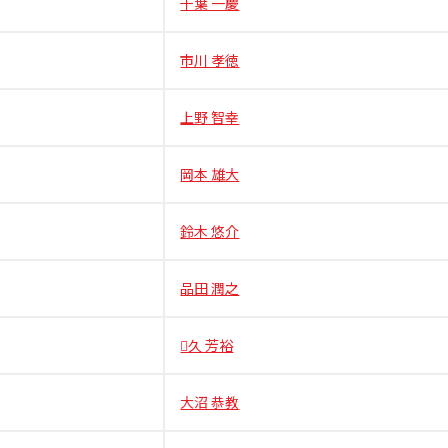
千葉 一慶
市川 孝徳
上野 智幸
岡本 雄大
鈴木 悠介
品田 潤之
久 芳裕
大沼 恭教