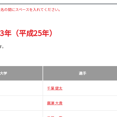
姓名の間にスペースを入れてください。
13年（平成25年）
す。
大学
選手
千葉 健太
廣瀬 大貴