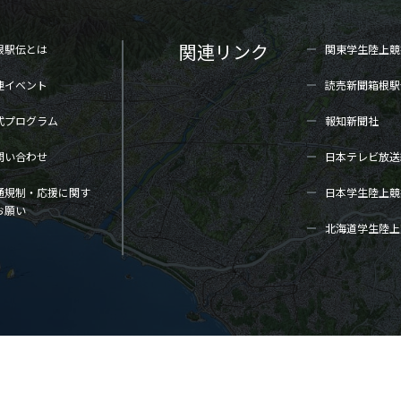
関連リンク
根駅伝とは
関東学生陸上
競
連イベント
読売新聞箱根駅
式プログラム
報知新聞社
問い合わせ
日本テレビ放送
通規制・応援に関す
日本学生陸上
競
お願い
北海道学生陸上