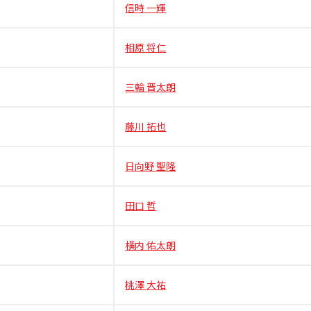
信時 一輝
相原 将仁
三輪 晋太朗
藤川 拓也
日向野 聖隆
田口 哲
横内 佑太朗
桃澤 大祐