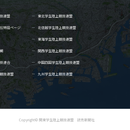
技連盟
東北学生陸上
競技連盟
伝
特設ページ
北信越学生陸上
競技連盟
東海学生陸上
競技連盟
網
関西学生陸上
競技連盟
技連合
中国四国学生陸上
競技連盟
競技連盟
九州学生陸上
競技連盟
Copyright© 関東学生陸上競技連盟 読売新聞社