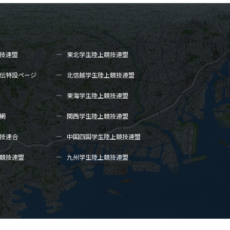
技連盟
東北学生陸上
競技連盟
伝
特設ページ
北信越学生陸上
競技連盟
東海学生陸上
競技連盟
網
関西学生陸上
競技連盟
技連合
中国四国学生陸上
競技連盟
競技連盟
九州学生陸上
競技連盟