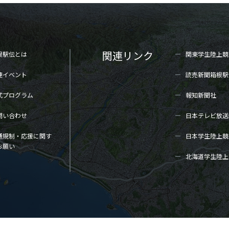
関連リンク
根駅伝とは
関東学生陸上
競
連イベント
読売新聞箱根駅
式プログラム
報知新聞社
問い合わせ
日本テレビ放送
通規制・応援に関す
日本学生陸上
競
お願い
北海道学生陸上