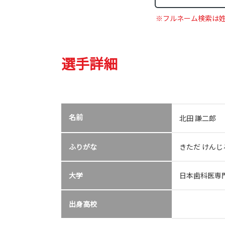
※フルネーム検索は
選手詳細
名前
北田 謙二郎
ふりがな
きただ けんじ
大学
日本歯科医専
出身高校