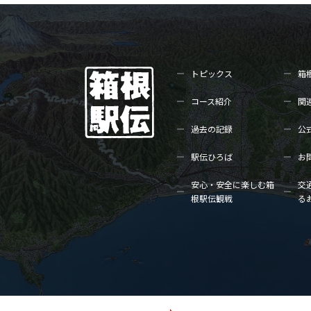
トピックス
箱
コース紹介
関
過去の記録
公
駅伝ひろば
お
安心・安全に楽しむ箱
交
根駅伝観戦
る