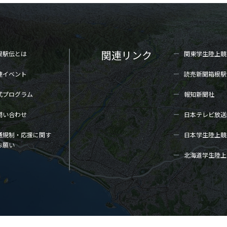
関連リンク
根駅伝とは
関東学生陸上
競
連イベント
読売新聞箱根駅
式プログラム
報知新聞社
問い合わせ
日本テレビ放送
通規制・応援に関す
日本学生陸上
競
お願い
北海道学生陸上