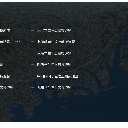
技連盟
東北学生陸上
競技連盟
伝
特設ページ
北信越学生陸上
競技連盟
東海学生陸上
競技連盟
網
関西学生陸上
競技連盟
技連合
中国四国学生陸上
競技連盟
競技連盟
九州学生陸上
競技連盟