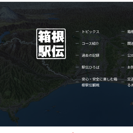
トピックス
箱
コース紹介
関
過去の記録
公
駅伝ひろば
お
安心・安全に楽しむ箱
交
根駅伝観戦
る