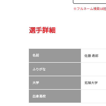
※フルネーム検索は
選手詳細
名前
佐藤 寿郎
ふりがな
大学
拓殖大学
出身高校