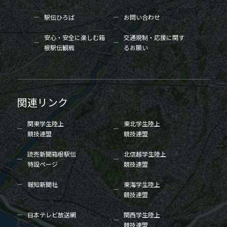
駅伝ひろば
お問い合わせ
安心・安全に楽しむ箱
交通規制・応援に関す
根駅伝観戦
るお願い
関連リンク
関東学生陸上
東北学生陸上
競技連盟
競技連盟
読売新聞箱根駅伝
北信越学生陸上
特設ページ
競技連盟
報知新聞社
東海学生陸上
競技連盟
日本テレビ放送網
関西学生陸上
競技連盟