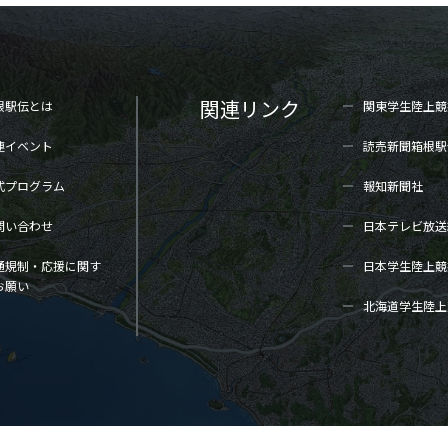
関連リンク
根駅伝とは
関東学生陸上
競
連イベント
読売新聞箱根駅
式プログラム
報知新聞社
問い合わせ
日本テレビ放送
通規制・応援に関す
日本学生陸上
競
お願い
北海道学生陸上