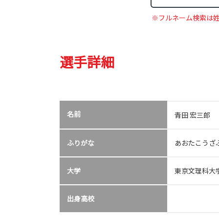
※フルネーム検索は
選手詳細
名前
青田 宏三郎
ふりがな
あおたこうざ
大学
東京文理科大
出身高校