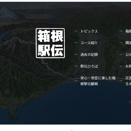
トピックス
箱
コース紹介
関
過去の記録
公
駅伝ひろば
お
安心・安全に楽しむ箱
交
根駅伝観戦
る