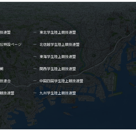
技連盟
東北学生陸上
競技連盟
伝
特設ページ
北信越学生陸上
競技連盟
東海学生陸上
競技連盟
網
関西学生陸上
競技連盟
技連合
中国四国学生陸上
競技連盟
競技連盟
九州学生陸上
競技連盟