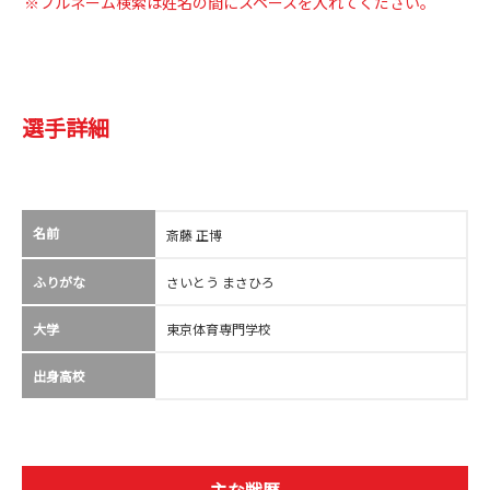
※フルネーム検索は姓名の間にスペースを入れてください。
選手詳細
名前
斎藤 正博
ふりがな
さいとう まさひろ
大学
東京体育専門学校
出身高校