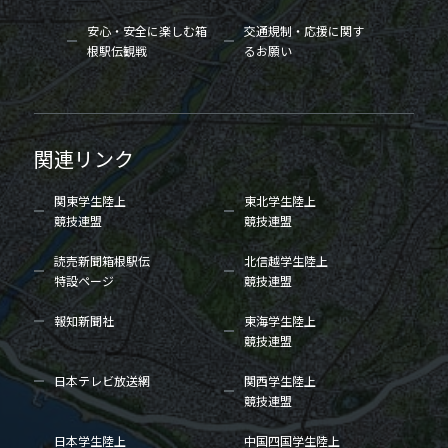
安心・安全に楽しむ箱
交通規制・応援に関す
根駅伝観戦
るお願い
関連リンク
関東学生陸上
東北学生陸上
競技連盟
競技連盟
読売新聞箱根駅伝
北信越学生陸上
特設ページ
競技連盟
報知新聞社
東海学生陸上
競技連盟
日本テレビ放送網
関西学生陸上
競技連盟
日本学生陸上
中国四国学生陸上