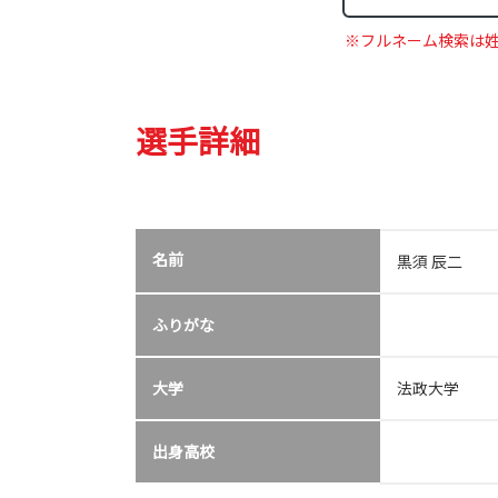
※フルネーム検索は
選手詳細
名前
黒須 辰二
ふりがな
大学
法政大学
出身高校