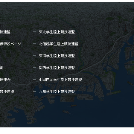
技連盟
東北学生陸上
競技連盟
伝
特設ページ
北信越学生陸上
競技連盟
東海学生陸上
競技連盟
網
関西学生陸上
競技連盟
技連合
中国四国学生陸上
競技連盟
競技連盟
九州学生陸上
競技連盟