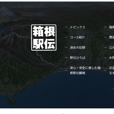
トピックス
箱
コース紹介
関
過去の記録
公
駅伝ひろば
お
安心・安全に楽しむ箱
交
根駅伝観戦
る