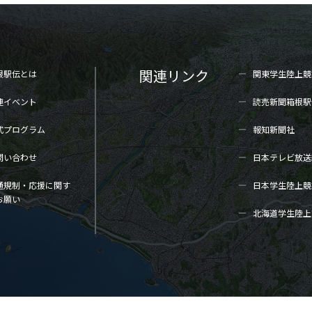
関連リンク
根駅伝とは
関東学生陸上
競
連イベント
読売新聞箱根駅
式プログラム
報知新聞社
問い合わせ
日本テレビ放送
通規制・応援に関す
日本学生陸上
競
お願い
北海道学生陸上