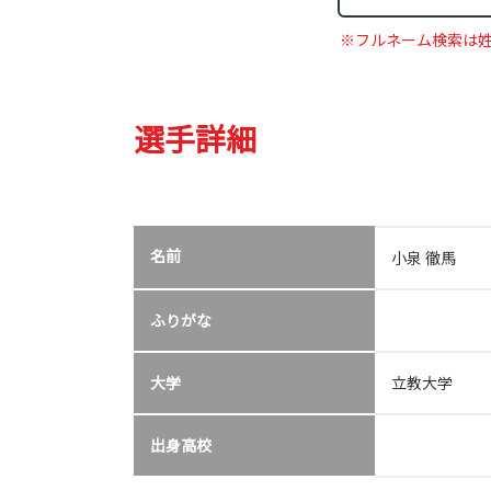
※フルネーム検索は
選手詳細
名前
小泉 徹馬
ふりがな
大学
立教大学
出身高校