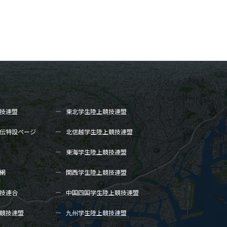
技連盟
東北学生陸上
競技連盟
伝
特設ページ
北信越学生陸上
競技連盟
東海学生陸上
競技連盟
網
関西学生陸上
競技連盟
技連合
中国四国学生陸上
競技連盟
競技連盟
九州学生陸上
競技連盟