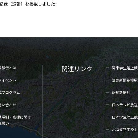
区間記録（速報）を掲載しました
関連リンク
根駅伝とは
関東学生陸上
競
連イベント
読売新聞箱根駅
式プログラム
報知新聞社
問い合わせ
日本テレビ放送
通規制・応援に関す
日本学生陸上
競
お願い
北海道学生陸上