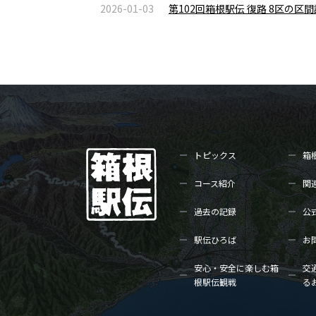
2026-01-03
第102回箱根駅伝 復路 8区の
トピックス
箱
コース紹介
関
過去の記録
公
駅伝ひろば
お
安心・安全に楽しむ箱
交
根駅伝観戦
る