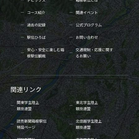
コース紹介
関連イベント
過去の記録
公式プログラム
駅伝ひろば
お問い合わせ
安心・安全に楽しむ箱
交通規制・応援に関す
根駅伝観戦
るお願い
関連リンク
関東学生陸上
東北学生陸上
競技連盟
競技連盟
読売新聞箱根駅伝
北信越学生陸上
特設ページ
競技連盟