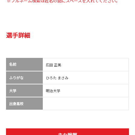
※フルネーム検索は姓名の間にスペースを入れてください。
選手詳細
名前
広田 正美
ふりがな
ひろた まさみ
大学
明治大学
出身高校