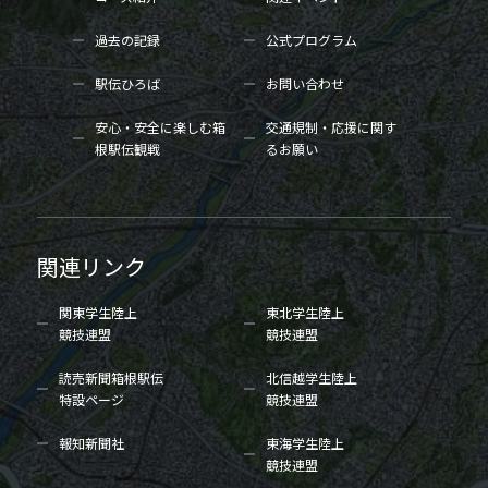
過去の記録
公式プログラム
駅伝ひろば
お問い合わせ
安心・安全に楽しむ箱
交通規制・応援に関す
根駅伝観戦
るお願い
関連リンク
関東学生陸上
東北学生陸上
競技連盟
競技連盟
読売新聞箱根駅伝
北信越学生陸上
特設ページ
競技連盟
報知新聞社
東海学生陸上
競技連盟