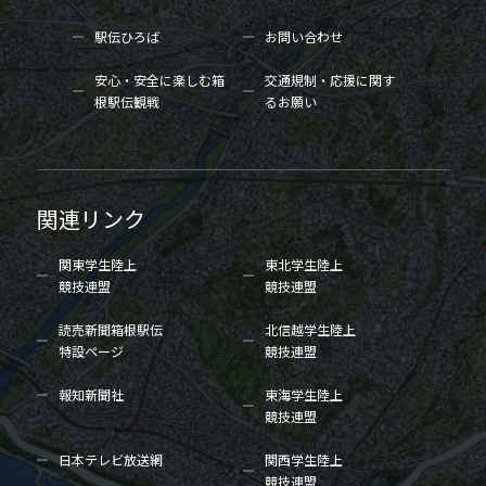
駅伝ひろば
お問い合わせ
安心・安全に楽しむ箱
交通規制・応援に関す
根駅伝観戦
るお願い
関連リンク
関東学生陸上
東北学生陸上
競技連盟
競技連盟
読売新聞箱根駅伝
北信越学生陸上
特設ページ
競技連盟
報知新聞社
東海学生陸上
競技連盟
日本テレビ放送網
関西学生陸上
競技連盟