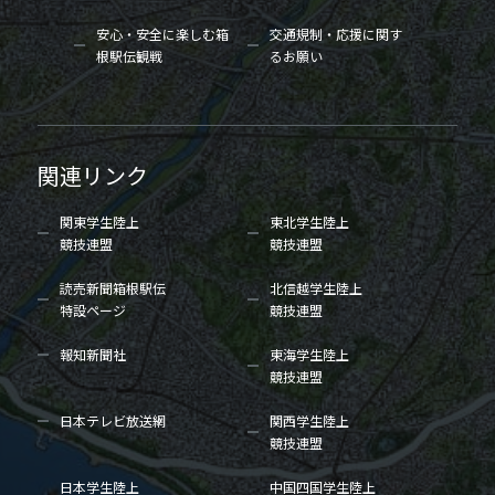
安心・安全に楽しむ箱
交通規制・応援に関す
根駅伝観戦
るお願い
関連リンク
関東学生陸上
東北学生陸上
競技連盟
競技連盟
読売新聞箱根駅伝
北信越学生陸上
特設ページ
競技連盟
報知新聞社
東海学生陸上
競技連盟
日本テレビ放送網
関西学生陸上
競技連盟
日本学生陸上
中国四国学生陸上