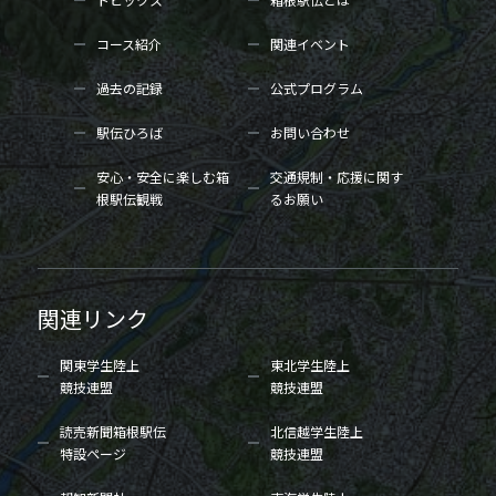
コース紹介
関連イベント
過去の記録
公式プログラム
駅伝ひろば
お問い合わせ
安心・安全に楽しむ箱
交通規制・応援に関す
根駅伝観戦
るお願い
関連リンク
関東学生陸上
東北学生陸上
競技連盟
競技連盟
読売新聞箱根駅伝
北信越学生陸上
特設ページ
競技連盟