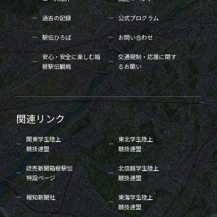
過去の記録
公式プログラム
駅伝ひろば
お問い合わせ
安心・安全に楽しむ箱
交通規制・応援に関す
根駅伝観戦
るお願い
関連リンク
関東学生陸上
東北学生陸上
競技連盟
競技連盟
読売新聞箱根駅伝
北信越学生陸上
特設ページ
競技連盟
報知新聞社
東海学生陸上
競技連盟