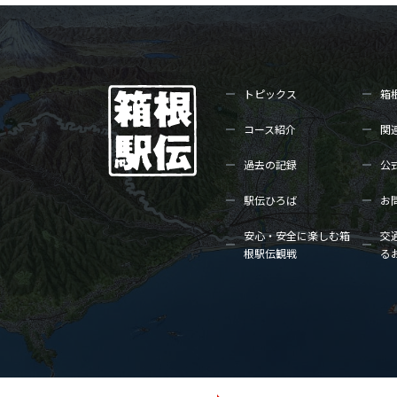
トピックス
箱
コース紹介
関
過去の記録
公
駅伝ひろば
お
安心・安全に楽しむ箱
交
根駅伝観戦
る