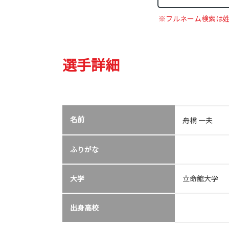
※フルネーム検索は
選手詳細
名前
舟橋 一夫
ふりがな
大学
立命館大学
出身高校