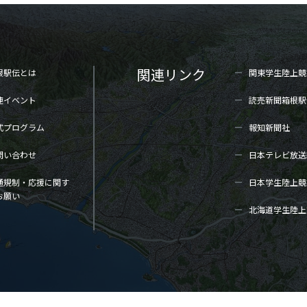
関連リンク
根駅伝とは
関東学生陸上
競
連イベント
読売新聞箱根駅
式プログラム
報知新聞社
問い合わせ
日本テレビ放送
通規制・応援に関す
日本学生陸上
競
お願い
北海道学生陸上