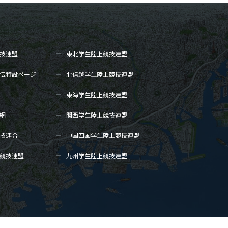
技連盟
東北学生陸上
競技連盟
伝
特設ページ
北信越学生陸上
競技連盟
東海学生陸上
競技連盟
網
関西学生陸上
競技連盟
技連合
中国四国学生陸上
競技連盟
競技連盟
九州学生陸上
競技連盟