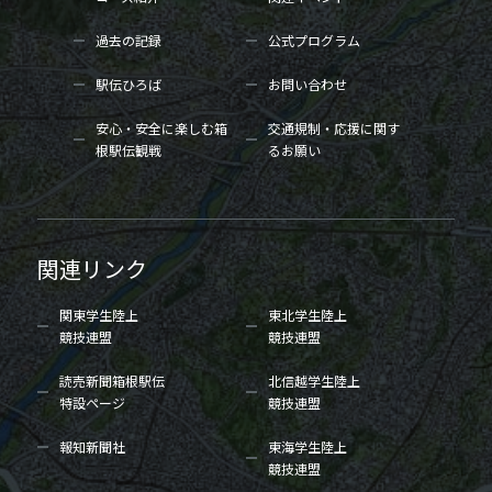
過去の記録
公式プログラム
駅伝ひろば
お問い合わせ
安心・安全に楽しむ箱
交通規制・応援に関す
根駅伝観戦
るお願い
関連リンク
関東学生陸上
東北学生陸上
競技連盟
競技連盟
読売新聞箱根駅伝
北信越学生陸上
特設ページ
競技連盟
報知新聞社
東海学生陸上
競技連盟