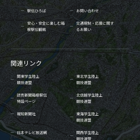
駅伝ひろば
お問い合わせ
安心・安全に楽しむ箱
交通規制・応援に関す
根駅伝観戦
るお願い
関連リンク
関東学生陸上
東北学生陸上
競技連盟
競技連盟
読売新聞箱根駅伝
北信越学生陸上
特設ページ
競技連盟
報知新聞社
東海学生陸上
競技連盟
日本テレビ放送網
関西学生陸上
競技連盟