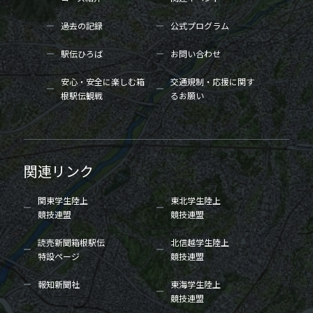
過去の記録
公式プログラム
駅伝ひろば
お問い合わせ
安心・安全に楽しむ箱
交通規制・応援に関す
根駅伝観戦
るお願い
関連リンク
関東学生陸上
東北学生陸上
競技連盟
競技連盟
読売新聞箱根駅伝
北信越学生陸上
特設ページ
競技連盟
報知新聞社
東海学生陸上
競技連盟