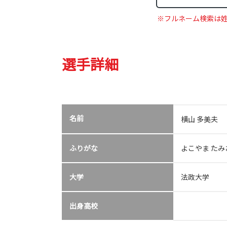
※フルネーム検索は
選手詳細
名前
横山 多美夫
ふりがな
よこやま たみ
大学
法政大学
出身高校