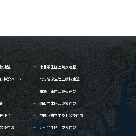
技連盟
東北学生陸上
競技連盟
伝
特設ページ
北信越学生陸上
競技連盟
東海学生陸上
競技連盟
網
関西学生陸上
競技連盟
技連合
中国四国学生陸上
競技連盟
競技連盟
九州学生陸上
競技連盟