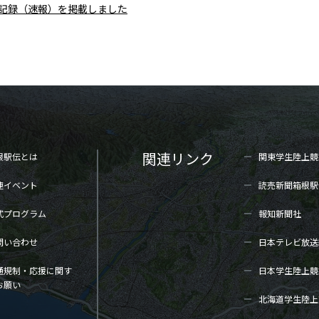
区間記録（速報）を掲載しました
関連リンク
根駅伝とは
関東学生陸上
競
連イベント
読売新聞箱根駅
式プログラム
報知新聞社
問い合わせ
日本テレビ放送
通規制・応援に関す
日本学生陸上
競
お願い
北海道学生陸上