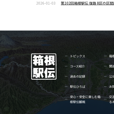
2026-01-03
第102回箱根駅伝 復路 8区の
トピックス
箱
コース紹介
関
過去の記録
公
駅伝ひろば
お
安心・安全に楽しむ箱
交
根駅伝観戦
る