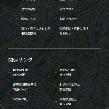
過去の記録
公式プログラム
駅伝ひろば
お問い合わせ
安心・安全に楽しむ箱
交通規制・応援に関す
根駅伝観戦
るお願い
関連リンク
関東学生陸上
東北学生陸上
競技連盟
競技連盟
読売新聞箱根駅伝
北信越学生陸上
特設ページ
競技連盟
報知新聞社
東海学生陸上
競技連盟