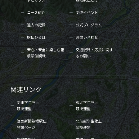
コース紹介
関連イベント
過去の記録
公式プログラム
駅伝ひろば
お問い合わせ
安心・安全に楽しむ箱
交通規制・応援に関す
根駅伝観戦
るお願い
関連リンク
関東学生陸上
東北学生陸上
競技連盟
競技連盟
読売新聞箱根駅伝
北信越学生陸上
特設ページ
競技連盟