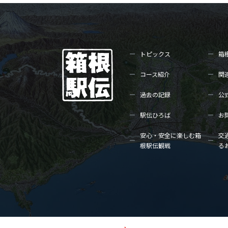
トピックス
箱
コース紹介
関
過去の記録
公
駅伝ひろば
お
安心・安全に楽しむ箱
交
根駅伝観戦
る