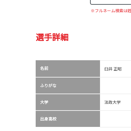
※フルネーム検索は
選手詳細
名前
臼井 正昭
ふりがな
大学
法政大学
出身高校