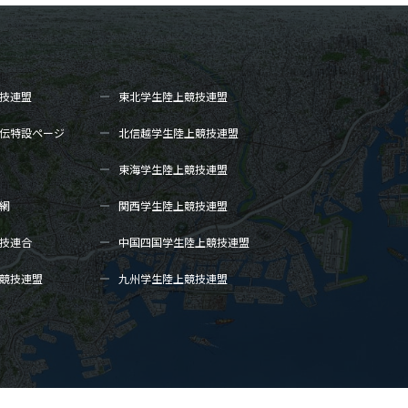
技連盟
東北学生陸上
競技連盟
伝
特設ページ
北信越学生陸上
競技連盟
東海学生陸上
競技連盟
網
関西学生陸上
競技連盟
技連合
中国四国学生陸上
競技連盟
競技連盟
九州学生陸上
競技連盟