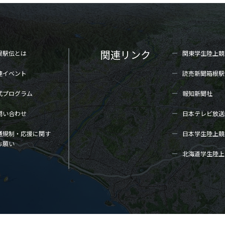
関連リンク
根駅伝とは
関東学生陸上
競
連イベント
読売新聞箱根駅
式プログラム
報知新聞社
問い合わせ
日本テレビ放送
通規制・応援に関す
日本学生陸上
競
お願い
北海道学生陸上