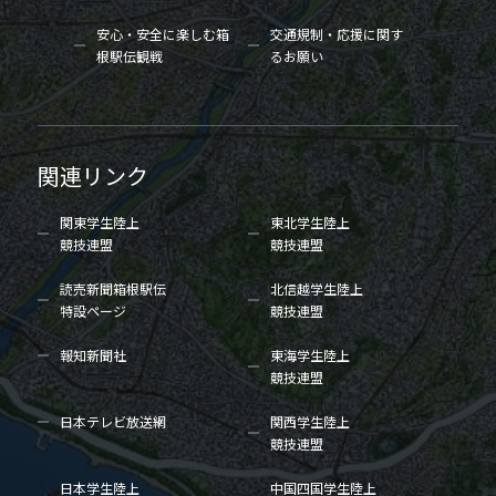
安心・安全に楽しむ箱
交通規制・応援に関す
根駅伝観戦
るお願い
関連リンク
関東学生陸上
東北学生陸上
競技連盟
競技連盟
読売新聞箱根駅伝
北信越学生陸上
特設ページ
競技連盟
報知新聞社
東海学生陸上
競技連盟
日本テレビ放送網
関西学生陸上
競技連盟
日本学生陸上
中国四国学生陸上