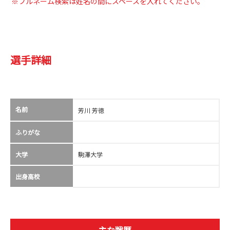
※フルネーム検索は姓名の間にスペースを入れてください。
選手詳細
名前
芳川 芳徳
ふりがな
大学
駒澤大学
出身高校