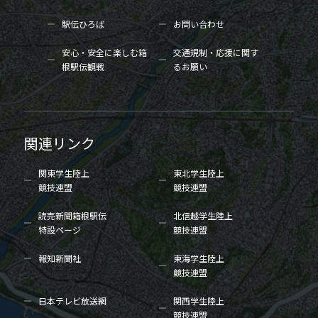
駅伝ひろば
お問い合わせ
安心・安全に楽しむ箱
交通規制・応援に関す
根駅伝観戦
るお願い
関連リンク
関東学生陸上
東北学生陸上
競技連盟
競技連盟
読売新聞箱根駅伝
北信越学生陸上
特設ページ
競技連盟
報知新聞社
東海学生陸上
競技連盟
日本テレビ放送網
関西学生陸上
競技連盟