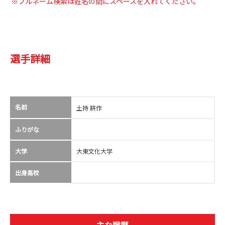
※フルネーム検索は姓名の間にスペースを入れてください。
選手詳細
名前
土持 耕作
ふりがな
大学
大東文化大学
出身高校