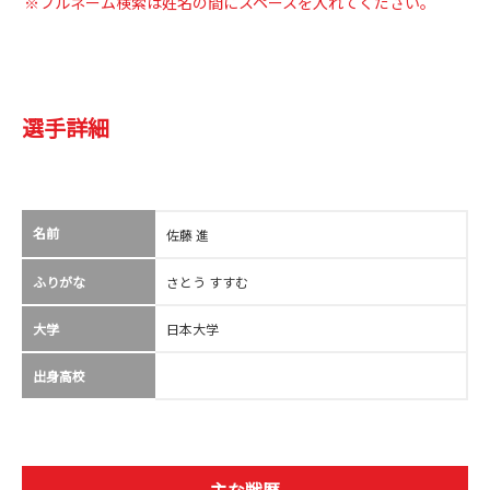
※フルネーム検索は姓名の間にスペースを入れてください。
選手詳細
名前
佐藤 進
ふりがな
さとう すすむ
大学
日本大学
出身高校