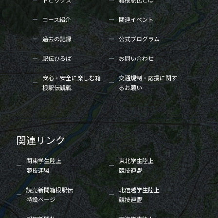
コース紹介
関連イベント
過去の記録
公式プログラム
駅伝ひろば
お問い合わせ
安心・安全に楽しむ箱
交通規制・応援に関す
根駅伝観戦
るお願い
関連リンク
関東学生陸上
東北学生陸上
競技連盟
競技連盟
読売新聞箱根駅伝
北信越学生陸上
特設ページ
競技連盟