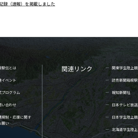
区間記録（速報）を掲載しました
関連リンク
根駅伝とは
関東学生陸上
競
連イベント
読売新聞箱根駅
式プログラム
報知新聞社
問い合わせ
日本テレビ放送
通規制・応援に関す
日本学生陸上
競
お願い
北海道学生陸上