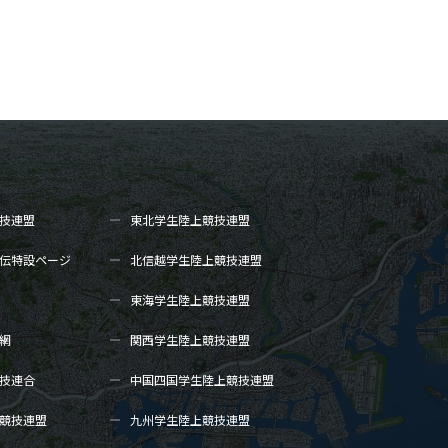
技連盟
東北学生陸上
競技連盟
伝
特設ページ
北信越学生陸上
競技連盟
東海学生陸上
競技連盟
網
関西学生陸上
競技連盟
技連合
中国四国学生陸上
競技連盟
競技連盟
九州学生陸上
競技連盟