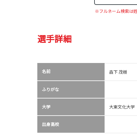
※フルネーム検索は
選手詳細
名前
森下 茂樹
ふりがな
大学
大東文化大学
出身高校