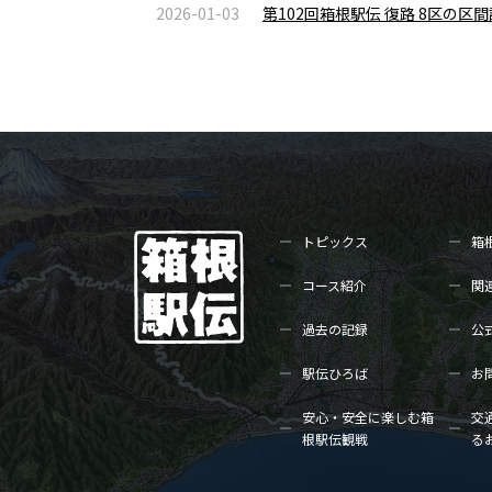
2026-01-03
第102回箱根駅伝 復路 8区の
トピックス
箱
コース紹介
関
過去の記録
公
駅伝ひろば
お
安心・安全に楽しむ箱
交
根駅伝観戦
る