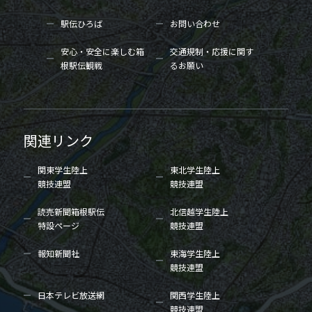
駅伝ひろば
お問い合わせ
安心・安全に楽しむ箱
交通規制・応援に関す
根駅伝観戦
るお願い
関連リンク
関東学生陸上
東北学生陸上
競技連盟
競技連盟
読売新聞箱根駅伝
北信越学生陸上
特設ページ
競技連盟
報知新聞社
東海学生陸上
競技連盟
日本テレビ放送網
関西学生陸上
競技連盟