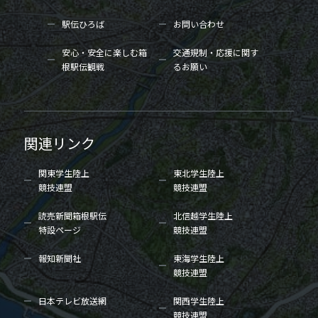
駅伝ひろば
お問い合わせ
安心・安全に楽しむ箱
交通規制・応援に関す
根駅伝観戦
るお願い
関連リンク
関東学生陸上
東北学生陸上
競技連盟
競技連盟
読売新聞箱根駅伝
北信越学生陸上
特設ページ
競技連盟
報知新聞社
東海学生陸上
競技連盟
日本テレビ放送網
関西学生陸上
競技連盟