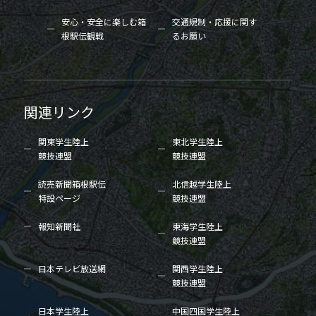
安心・安全に楽しむ箱
交通規制・応援に関す
根駅伝観戦
るお願い
関連リンク
関東学生陸上
東北学生陸上
競技連盟
競技連盟
読売新聞箱根駅伝
北信越学生陸上
特設ページ
競技連盟
報知新聞社
東海学生陸上
競技連盟
日本テレビ放送網
関西学生陸上
競技連盟
日本学生陸上
中国四国学生陸上