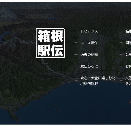
トピックス
箱
コース紹介
関
過去の記録
公
駅伝ひろば
お
安心・安全に楽しむ箱
交
根駅伝観戦
る