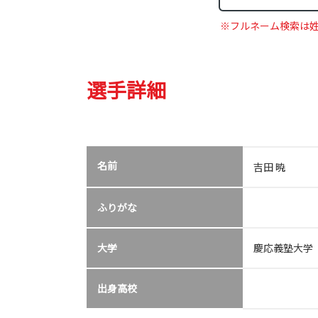
※フルネーム検索は
選手詳細
名前
吉田 暁
ふりがな
大学
慶応義塾大学
出身高校