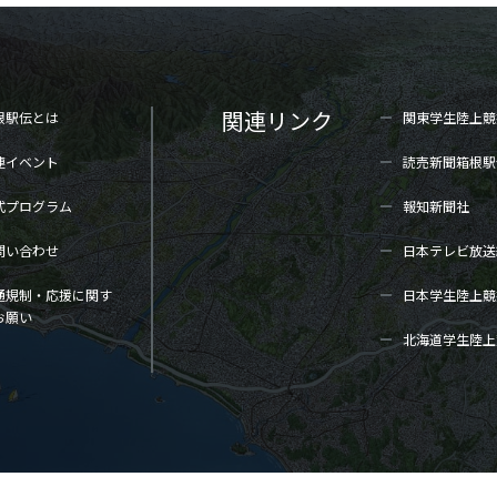
関連リンク
根駅伝とは
関東学生陸上
競
連イベント
読売新聞箱根駅
式プログラム
報知新聞社
問い合わせ
日本テレビ放送
通規制・応援に関す
日本学生陸上
競
お願い
北海道学生陸上