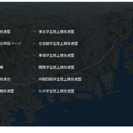
技連盟
東北学生陸上
競技連盟
伝
特設ページ
北信越学生陸上
競技連盟
東海学生陸上
競技連盟
網
関西学生陸上
競技連盟
技連合
中国四国学生陸上
競技連盟
競技連盟
九州学生陸上
競技連盟