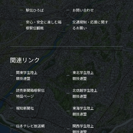
駅伝ひろば
お問い合わせ
安心・安全に楽しむ箱
交通規制・応援に関す
根駅伝観戦
るお願い
関連リンク
関東学生陸上
東北学生陸上
競技連盟
競技連盟
読売新聞箱根駅伝
北信越学生陸上
特設ページ
競技連盟
報知新聞社
東海学生陸上
競技連盟
日本テレビ放送網
関西学生陸上
競技連盟