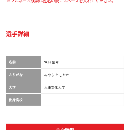
※フルネーム検索は姓名の間にスペースを入れてください。
選手詳細
名前
宮地 敏孝
ふりがな
みやち としたか
大学
大東文化大学
出身高校