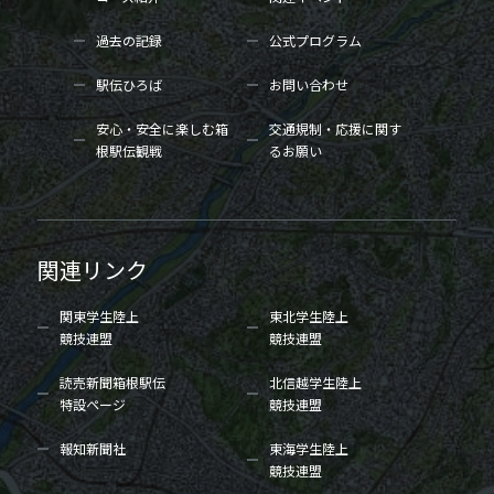
過去の記録
公式プログラム
駅伝ひろば
お問い合わせ
安心・安全に楽しむ箱
交通規制・応援に関す
根駅伝観戦
るお願い
関連リンク
関東学生陸上
東北学生陸上
競技連盟
競技連盟
読売新聞箱根駅伝
北信越学生陸上
特設ページ
競技連盟
報知新聞社
東海学生陸上
競技連盟