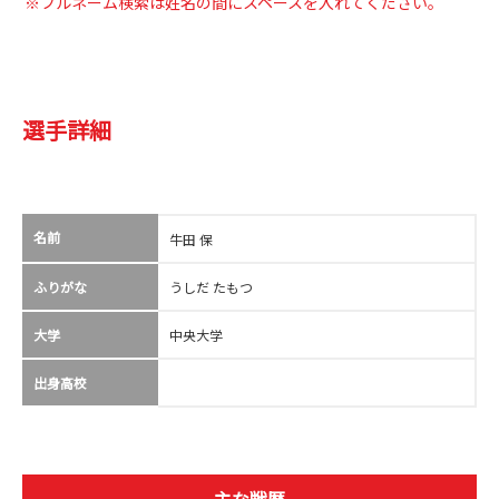
※フルネーム検索は姓名の間にスペースを入れてください。
選手詳細
名前
牛田 保
ふりがな
うしだ たもつ
大学
中央大学
出身高校