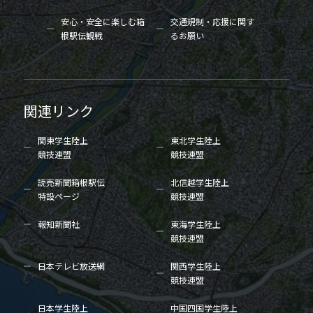
安心・安全に楽しむ箱
交通規制・応援に関す
根駅伝観戦
るお願い
関連リンク
関東学生陸上
東北学生陸上
競技連盟
競技連盟
読売新聞箱根駅伝
北信越学生陸上
特設ページ
競技連盟
報知新聞社
東海学生陸上
競技連盟
日本テレビ放送網
関西学生陸上
競技連盟
日本学生陸上
中国四国学生陸上