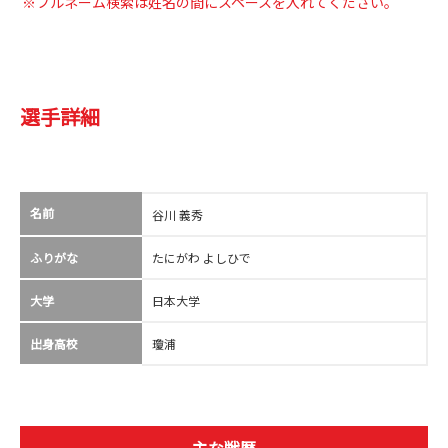
※フルネーム検索は姓名の間にスペースを入れてください。
選手詳細
名前
谷川 義秀
ふりがな
たにがわ よしひで
大学
日本大学
出身高校
瓊浦