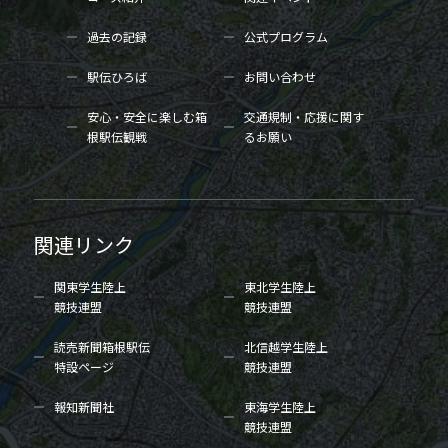
過去の記録
公式プログラム
駅伝ひろば
お問い合わせ
安心・安全に楽しむ箱
交通規制・応援に関す
根駅伝観戦
るお願い
関連リンク
関東学生陸上
東北学生陸上
競技連盟
競技連盟
読売新聞箱根駅伝
北信越学生陸上
特設ページ
競技連盟
報知新聞社
東海学生陸上
競技連盟