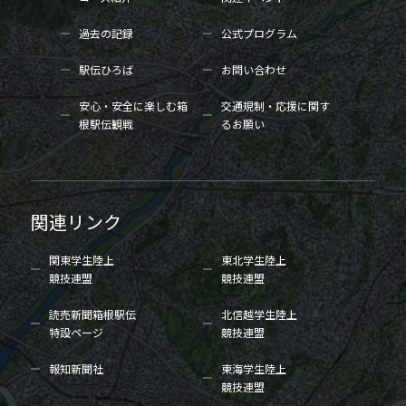
過去の記録
公式プログラム
駅伝ひろば
お問い合わせ
安心・安全に楽しむ箱
交通規制・応援に関す
根駅伝観戦
るお願い
関連リンク
関東学生陸上
東北学生陸上
競技連盟
競技連盟
読売新聞箱根駅伝
北信越学生陸上
特設ページ
競技連盟
報知新聞社
東海学生陸上
競技連盟