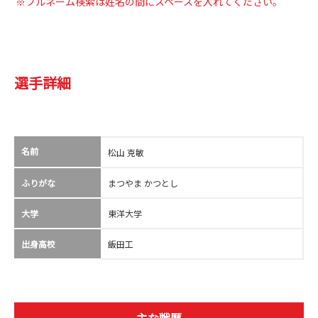
※フルネーム検索は姓名の間にスペースを入れてください。
選手詳細
名前
松山 克敏
ふりがな
まつやま かつとし
大学
東洋大学
出身高校
飯田工